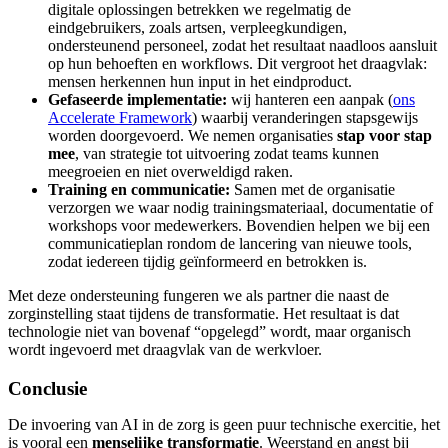
digitale oplossingen betrekken we regelmatig de
eindgebruikers, zoals artsen, verpleegkundigen,
ondersteunend personeel, zodat het resultaat naadloos aansluit
op hun behoeften en workflows. Dit vergroot het draagvlak:
mensen herkennen hun input in het eindproduct.
Gefaseerde implementatie:
wij hanteren een aanpak (
ons
Accelerate Framework
) waarbij veranderingen stapsgewijs
worden doorgevoerd. We nemen organisaties
stap voor stap
mee
, van strategie tot uitvoering zodat teams kunnen
meegroeien en niet overweldigd raken.
Training en communicatie:
Samen met de organisatie
verzorgen we waar nodig trainingsmateriaal, documentatie of
workshops voor medewerkers. Bovendien helpen we bij een
communicatieplan rondom de lancering van nieuwe tools,
zodat iedereen tijdig geïnformeerd en betrokken is.
Met deze ondersteuning fungeren we als partner die naast de
zorginstelling staat tijdens de transformatie. Het resultaat is dat
technologie niet van bovenaf “opgelegd” wordt, maar organisch
wordt ingevoerd met draagvlak van de werkvloer.
Conclusie
De invoering van AI in de zorg is geen puur technische exercitie, het
is vooral een
menselijke transformatie
. Weerstand en angst bij