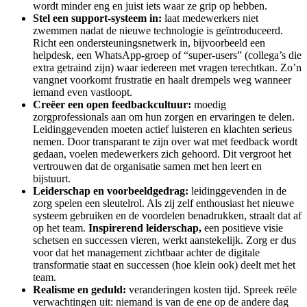
wordt minder eng en juist iets waar ze grip op hebben.
Stel een support-systeem in:
laat medewerkers niet
zwemmen nadat de nieuwe technologie is geïntroduceerd.
Richt een ondersteuningsnetwerk in, bijvoorbeeld een
helpdesk, een WhatsApp-groep of “super-users” (collega’s die
extra getraind zijn) waar iedereen met vragen terechtkan. Zo’n
vangnet voorkomt frustratie en haalt drempels weg wanneer
iemand even vastloopt.
Creëer een open feedbackcultuur:
moedig
zorgprofessionals aan om hun zorgen en ervaringen te delen.
Leidinggevenden moeten actief luisteren en klachten serieus
nemen. Door transparant te zijn over wat met feedback wordt
gedaan, voelen medewerkers zich gehoord. Dit vergroot het
vertrouwen dat de organisatie samen met hen leert en
bijstuurt.
Leiderschap en voorbeeldgedrag:
leidinggevenden in de
zorg spelen een sleutelrol. Als zij zelf enthousiast het nieuwe
systeem gebruiken en de voordelen benadrukken, straalt dat af
op het team.
Inspirerend leiderschap,
een positieve visie
schetsen en successen vieren, werkt aanstekelijk. Zorg er dus
voor dat het management zichtbaar achter de digitale
transformatie staat en successen (hoe klein ook) deelt met het
team.
Realisme en geduld:
veranderingen kosten tijd. Spreek reële
verwachtingen uit: niemand is van de ene op de andere dag