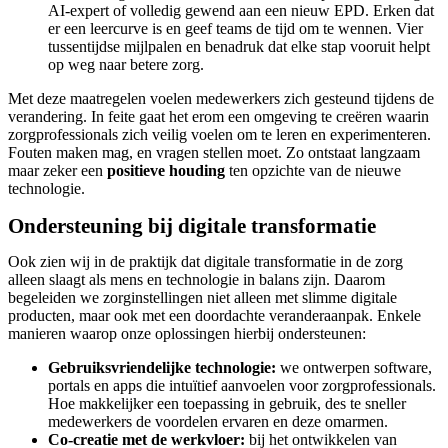
AI-expert of volledig gewend aan een nieuw EPD. Erken dat
er een leercurve is en geef teams de tijd om te wennen. Vier
tussentijdse mijlpalen en benadruk dat elke stap vooruit helpt
op weg naar betere zorg.
Met deze maatregelen voelen medewerkers zich gesteund tijdens de
verandering. In feite gaat het erom een omgeving te creëren waarin
zorgprofessionals zich veilig voelen om te leren en experimenteren.
Fouten maken mag, en vragen stellen moet. Zo ontstaat langzaam
maar zeker een
positieve houding
ten opzichte van de nieuwe
technologie.
Ondersteuning bij digitale transformatie
Ook zien wij in de praktijk dat digitale transformatie in de zorg
alleen slaagt als mens en technologie in balans zijn. Daarom
begeleiden we zorginstellingen niet alleen met slimme digitale
producten, maar ook met een doordachte veranderaanpak. Enkele
manieren waarop onze oplossingen hierbij ondersteunen:
Gebruiksvriendelijke technologie:
we ontwerpen software,
portals en apps die intuïtief aanvoelen voor zorgprofessionals.
Hoe makkelijker een toepassing in gebruik, des te sneller
medewerkers de voordelen ervaren en deze omarmen.
Co-creatie met de werkvloer:
bij het ontwikkelen van