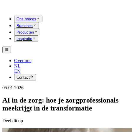
Ons proces
Branches
Producten
Inspiratie
Over ons
NL
EN
Contact
05.01.2026
AI in de zorg: hoe je zorgprofessionals
meekrijgt in de transformatie
Deel dit op