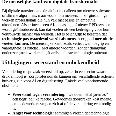
De menselijke kant van digitale transformatie
Bij digitale transformatie draait het niet alleen om nieuwe software
of slimme algoritmes, maar vooral om mensen. In zorginstellingen
werken professionals die hun vak met passie en empathie
uitoefenen. Als er ineens een AI-toepassing of nieuw EPD-systeem
wordt geïntroduceerd, kan dat voelen als een bedreiging voor hun
vertrouwde manier van werken. Het is belangrijk te beseffen dat
technologie pas waardevol wordt als mensen er goed mee uit de
voeten kunnen
. De menselijke kant, zoals vertrouwen, begrip en
vaardigheid, is cruciaal. Met andere woorden: zonder draagvlak
onder zorgmedewerkers blijft zelfs de beste technologie onbenut.
Uitdagingen: weerstand en onbekendheid
Verandering roept vaak weerstand op, zeker in een sector waar de
druk al hoog is. Zorgprofessionals kunnen om verschillende redenen
huiverig zijn voor AI en digitalisering. Enkele veel voorkomende
obstakels:
Weerstand tegen verandering:
“we doen het al jaren zo” -
een begrijpelijke reactie. Gewoontes doorbreken kost moeite,
en medewerkers vragen zich af of de verandering echt nodig
is.
Angst voor technologie:
sommigen vrezen dat technologie