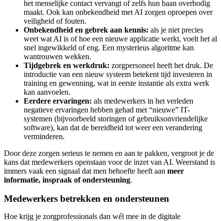
het menselijke contact vervangt of zelfs hun baan overbodig
maakt. Ook kan onbekendheid met AI zorgen oproepen over
veiligheid of fouten.
Onbekendheid en gebrek aan kennis:
als je niet precies
weet wat AI is of hoe een nieuwe applicatie werkt, voelt het al
snel ingewikkeld of eng. Een mysterieus algoritme kan
wantrouwen wekken.
Tijdgebrek en werkdruk:
zorgpersoneel heeft het druk. De
introductie van een nieuw systeem betekent tijd investeren in
training en gewenning, wat in eerste instantie als extra werk
kan aanvoelen.
Eerdere ervaringen:
als medewerkers in het verleden
negatieve ervaringen hebben gehad met “nieuwe” IT-
systemen (bijvoorbeeld storingen of gebruiksonvriendelijke
software), kan dat de bereidheid tot weer een verandering
verminderen.
Door deze zorgen serieus te nemen en aan te pakken, vergroot je de
kans dat medewerkers openstaan voor de inzet van AI. Weerstand is
immers vaak een signaal dat men behoefte heeft aan
meer
informatie, inspraak of ondersteuning
.
Medewerkers betrekken en ondersteunen
Hoe krijg je zorgprofessionals dan wél mee in de digitale