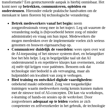
transformatie? Een gestructureerde aanpak is hierbij onmisbaar. Het
komt neer op
betrekken, communiceren, opleiden en
ondersteunen
. Hieronder enkele praktische handvatten om de
menskant te laten floreren bij technologische verandering:
Betrek medewerkers vanaf het begin:
neem
zorgprofessionals vroeg mee in het traject. Leg uit
waarom
de
verandering nodig is (bijvoorbeeld betere zorg of minder
administratie) en vraag om hun input. Medewerkers die
mogen meedenken over de implementatie voelen zich serieus
genomen en bouwen eigenaarschap op.
Communiceer duidelijk de voordelen:
wees open over wat
de AI-toepassing of het nieuwe systeem doet, en belangrijker
hoe het hén helpt. Leg in begrijpelijke taal uit dat AI
ondersteunend is en repetitieve klusjes kan overnemen, zodat
zij méér tijd krijgen voor patiënten. Benoem ook dat
technologie niet bedoeld is als vervanging, maar als
hulpmiddel om kwaliteit van zorg te verhogen.
Bied training en ontwikkel digitale vaardigheden:
onbekend maakt onbemind. Zorg voor toegankelijke
trainingen waarin medewerkers rustig kennis kunnen maken
met de nieuwe tool of AI-concepten. Dit kan via workshops,
e-learning of hands-on sessies op de werkvloer. Door
zorgverleners
adequaat op te leiden
voelen ze zich
competenter en zelfverzekerder in het gebruik, de technologie