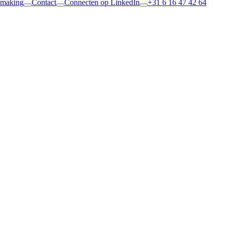
smaking
Contact
Connecten op LinkedIn
+31 6 16 47 42 64