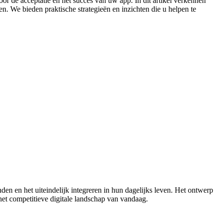
r de acceptatie en het succes van uw app. In dit artikel verkennen
n. We bieden praktische strategieën en inzichten die u helpen te
den en het uiteindelijk integreren in hun dagelijks leven. Het ontwerp
n het competitieve digitale landschap van vandaag.