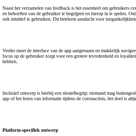
Naast het verzamelen van feedback is het essentieel om gebruikers cen
en behoeften van de gebruiker te begrijpen en hierop in te spelen. O
ook intuïtief te gebruiken. Dit betekent aandacht voor toegankelijkh
Verder moet de interface van de app aangenaam en makkelijk navigeerb
focus op de gebruiker zorgt voor een grotere tevredenheid en loyalite
hebben.
Inclusief ontwerp is hierbij een sleutelbegrip; niemand mag buitenge
app of het lezen van informatie tijdens de coronacrisis, het doel is al
Platform-specifiek ontwerp