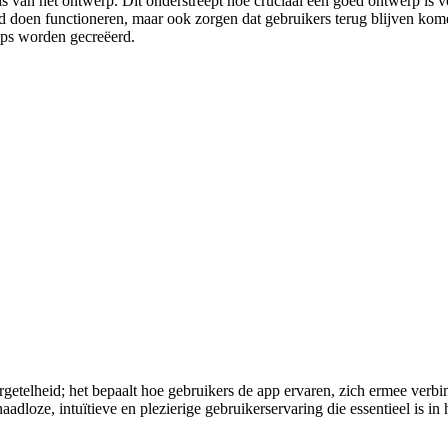
van het ontwerp. Dit onderstreept hoe cruciaal een goed ontwerp is voo
d doen functioneren, maar ook zorgen dat gebruikers terug blijven kome
apps worden gecreëerd.
etelheid; het bepaalt hoe gebruikers de app ervaren, zich ermee verbin
naadloze, intuïtieve en plezierige gebruikerservaring die essentieel is i