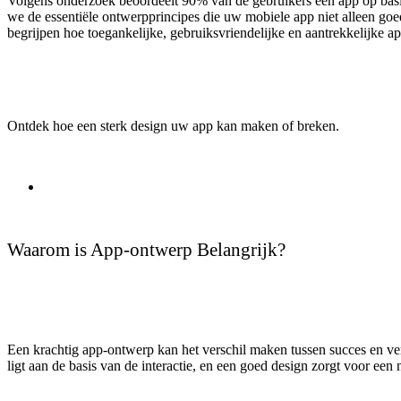
Volgens onderzoek beoordeelt 90% van de gebruikers een app op basis 
we de essentiële ontwerpprincipes die uw mobiele app niet alleen goe
begrijpen hoe toegankelijke, gebruiksvriendelijke en aantrekkelijke 
Ontdek hoe een sterk design uw app kan maken of breken.
Waarom is App-ontwerp Belangrijk?
Een krachtig app-ontwerp kan het verschil maken tussen succes en verg
ligt aan de basis van de interactie, en een goed design zorgt voor een 