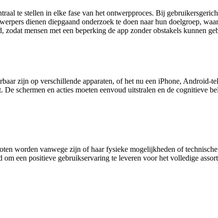
traal te stellen in elke fase van het ontwerpproces. Bij gebruikersgeri
ntwerpers dienen diepgaand onderzoek te doen naar hun doelgroep, waard
eid, zodat mensen met een beperking de app zonder obstakels kunnen ge
aar zijn op verschillende apparaten, of het nu een iPhone, Android-tel
it. De schermen en acties moeten eenvoud uitstralen en de cognitieve be
sloten worden vanwege zijn of haar fysieke mogelijkheden of technische 
tijd om een positieve gebruikservaring te leveren voor het volledige asso