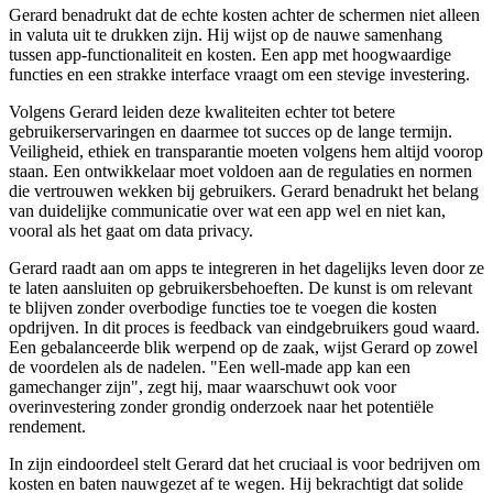
Gerard benadrukt dat de echte kosten achter de schermen niet alleen
in valuta uit te drukken zijn. Hij wijst op de nauwe samenhang
tussen app-functionaliteit en kosten. Een app met hoogwaardige
functies en een strakke interface vraagt om een stevige investering.
Volgens Gerard leiden deze kwaliteiten echter tot betere
gebruikerservaringen en daarmee tot succes op de lange termijn.
Veiligheid, ethiek en transparantie moeten volgens hem altijd voorop
staan. Een ontwikkelaar moet voldoen aan de regulaties en normen
die vertrouwen wekken bij gebruikers. Gerard benadrukt het belang
van duidelijke communicatie over wat een app wel en niet kan,
vooral als het gaat om data privacy.
Gerard raadt aan om apps te integreren in het dagelijks leven door ze
te laten aansluiten op gebruikersbehoeften. De kunst is om relevant
te blijven zonder overbodige functies toe te voegen die kosten
opdrijven. In dit proces is feedback van eindgebruikers goud waard.
Een gebalanceerde blik werpend op de zaak, wijst Gerard op zowel
de voordelen als de nadelen. "Een well-made app kan een
gamechanger zijn", zegt hij, maar waarschuwt ook voor
overinvestering zonder grondig onderzoek naar het potentiële
rendement.
In zijn eindoordeel stelt Gerard dat het cruciaal is voor bedrijven om
kosten en baten nauwgezet af te wegen. Hij bekrachtigt dat solide