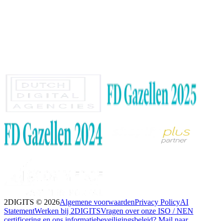
2DIGITS ©
2026
Algemene voorwaarden
Privacy Policy
AI
Statement
Werken bij 2DIGITS
Vragen over onze ISO / NEN
certificering en ons informatiebeveiligingsbeleid? Mail naar