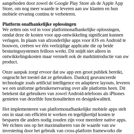
aangeboden door zowel de Google Play Store als de Apple App
Store, om nog meer waarde te leveren aan uw klanten en hun
mobiele ervaring continu te verbeteren.
Platform onafhankelijke oplossingen
We zetten ons vol in voor platformonafhankelijke oplossingen,
omdat deze de kosten voor app-ontwikkeling significant kunnen
verlagen. In plaats van afzonderlijke apps voor iOS en Android te
bouwen, creëren we één veelzijdige applicatie die op beide
besturingssystemen feilloos werkt. Dit snijdt niet alleen in
ontwikkelingskosten maar versnelt ook de marktintroductie van uw
product.
Onze aanpak zorgt ervoor dat uw app een groot publiek bereikt,
ongeacht het toestel dat ze gebruiken. Dankzij geavanceerde
technologie zoals artificial intelligence en adaptieve layouts, leveren
we een uniforme gebruikerservaring over alle platforms heen. Dit
betekent dat gebruikers van zowel Android-telefoons als iPhones
genieten van dezelfde functionaliteiten en designkwaliteit.
Het implementeren van platformonafhankelijke mobiele apps stelt
ons in staat om efficiënt te werken en tegelijkertijd kosten te
besparen die anders nodig zouden zijn voor meerdere native apps.
We richten ons op het maximaliseren van de waarde van uw
investering door het gebruik van cross-platform frameworks die