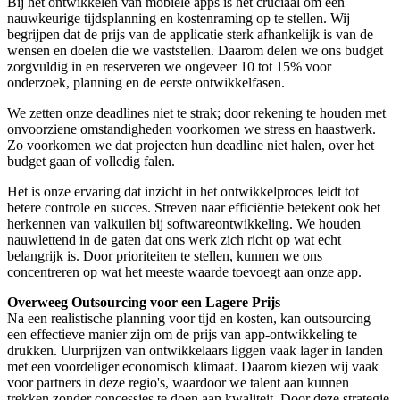
Bij het ontwikkelen van mobiele apps is het cruciaal om een
nauwkeurige tijdsplanning en kostenraming op te stellen. Wij
begrijpen dat de prijs van de applicatie sterk afhankelijk is van de
wensen en doelen die we vaststellen. Daarom delen we ons budget
zorgvuldig in en reserveren we ongeveer 10 tot 15% voor
onderzoek, planning en de eerste ontwikkelfasen.
We zetten onze deadlines niet te strak; door rekening te houden met
onvoorziene omstandigheden voorkomen we stress en haastwerk.
Zo voorkomen we dat projecten hun deadline niet halen, over het
budget gaan of volledig falen.
Het is onze ervaring dat inzicht in het ontwikkelproces leidt tot
betere controle en succes. Streven naar efficiëntie betekent ook het
herkennen van valkuilen bij softwareontwikkeling. We houden
nauwlettend in de gaten dat ons werk zich richt op wat echt
belangrijk is. Door prioriteiten te stellen, kunnen we ons
concentreren op wat het meeste waarde toevoegt aan onze app.
Overweeg Outsourcing voor een Lagere Prijs
Na een realistische planning voor tijd en kosten, kan outsourcing
een effectieve manier zijn om de prijs van app-ontwikkeling te
drukken. Uurprijzen van ontwikkelaars liggen vaak lager in landen
met een voordeliger economisch klimaat. Daarom kiezen wij vaak
voor partners in deze regio's, waardoor we talent aan kunnen
trekken zonder concessies te doen aan kwaliteit. Door deze strategie