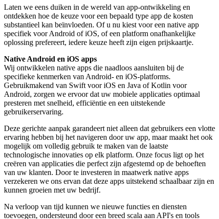
Laten we eens duiken in de wereld van app-ontwikkeling en
ontdekken hoe de keuze voor een bepaald type app de kosten
substantieel kan beïnvloeden. Of u nu kiest voor een native app
specifiek voor Android of iOS, of een platform onafhankelijke
oplossing prefereert, iedere keuze heeft zijn eigen prijskaartje.
Native Android en iOS apps
Wij ontwikkelen native apps die naadloos aansluiten bij de
specifieke kenmerken van Android- en iOS-platforms.
Gebruikmakend van Swift voor iOS en Java of Kotlin voor
Android, zorgen we ervoor dat uw mobiele applicaties optimaal
presteren met snelheid, efficiëntie en een uitstekende
gebruikerservaring.
Deze gerichte aanpak garandeert niet alleen dat gebruikers een vlotte
ervaring hebben bij het navigeren door uw app, maar maakt het ook
mogelijk om volledig gebruik te maken van de laatste
technologische innovaties op elk platform. Onze focus ligt op het
creëren van applicaties die perfect zijn afgestemd op de behoeften
van uw klanten. Door te investeren in maatwerk native apps
verzekeren we ons ervan dat deze apps uitstekend schaalbaar zijn en
kunnen groeien met uw bedrijf.
Na verloop van tijd kunnen we nieuwe functies en diensten
toevoegen, ondersteund door een breed scala aan API's en tools