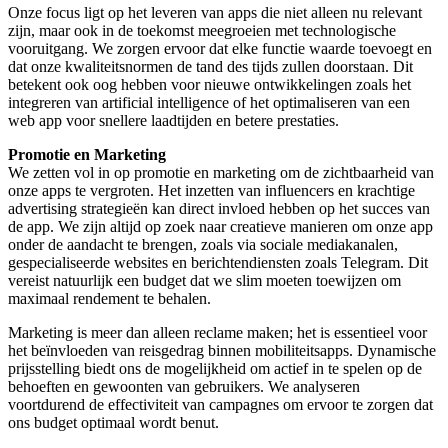
Onze focus ligt op het leveren van apps die niet alleen nu relevant
zijn, maar ook in de toekomst meegroeien met technologische
vooruitgang. We zorgen ervoor dat elke functie waarde toevoegt en
dat onze kwaliteitsnormen de tand des tijds zullen doorstaan. Dit
betekent ook oog hebben voor nieuwe ontwikkelingen zoals het
integreren van artificial intelligence of het optimaliseren van een
web app voor snellere laadtijden en betere prestaties.
Promotie en Marketing
We zetten vol in op promotie en marketing om de zichtbaarheid van
onze apps te vergroten. Het inzetten van influencers en krachtige
advertising strategieën kan direct invloed hebben op het succes van
de app. We zijn altijd op zoek naar creatieve manieren om onze app
onder de aandacht te brengen, zoals via sociale mediakanalen,
gespecialiseerde websites en berichtendiensten zoals Telegram. Dit
vereist natuurlijk een budget dat we slim moeten toewijzen om
maximaal rendement te behalen.
Marketing is meer dan alleen reclame maken; het is essentieel voor
het beïnvloeden van reisgedrag binnen mobiliteitsapps. Dynamische
prijsstelling biedt ons de mogelijkheid om actief in te spelen op de
behoeften en gewoonten van gebruikers. We analyseren
voortdurend de effectiviteit van campagnes om ervoor te zorgen dat
ons budget optimaal wordt benut.