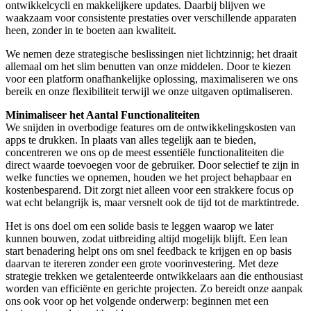
ontwikkelcycli en makkelijkere updates. Daarbij blijven we
waakzaam voor consistente prestaties over verschillende apparaten
heen, zonder in te boeten aan kwaliteit.
We nemen deze strategische beslissingen niet lichtzinnig; het draait
allemaal om het slim benutten van onze middelen. Door te kiezen
voor een platform onafhankelijke oplossing, maximaliseren we ons
bereik en onze flexibiliteit terwijl we onze uitgaven optimaliseren.
Minimaliseer het Aantal Functionaliteiten
We snijden in overbodige features om de ontwikkelingskosten van
apps te drukken. In plaats van alles tegelijk aan te bieden,
concentreren we ons op de meest essentiële functionaliteiten die
direct waarde toevoegen voor de gebruiker. Door selectief te zijn in
welke functies we opnemen, houden we het project behapbaar en
kostenbesparend. Dit zorgt niet alleen voor een strakkere focus op
wat echt belangrijk is, maar versnelt ook de tijd tot de marktintrede.
Het is ons doel om een solide basis te leggen waarop we later
kunnen bouwen, zodat uitbreiding altijd mogelijk blijft. Een lean
start benadering helpt ons om snel feedback te krijgen en op basis
daarvan te itereren zonder een grote voorinvestering. Met deze
strategie trekken we getalenteerde ontwikkelaars aan die enthousiast
worden van efficiënte en gerichte projecten. Zo bereidt onze aanpak
ons ook voor op het volgende onderwerp: beginnen met een