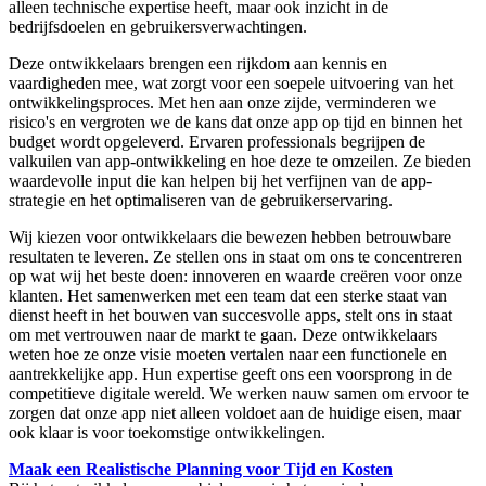
alleen technische expertise heeft, maar ook inzicht in de
bedrijfsdoelen en gebruikersverwachtingen.
Deze ontwikkelaars brengen een rijkdom aan kennis en
vaardigheden mee, wat zorgt voor een soepele uitvoering van het
ontwikkelingsproces. Met hen aan onze zijde, verminderen we
risico's en vergroten we de kans dat onze app op tijd en binnen het
budget wordt opgeleverd. Ervaren professionals begrijpen de
valkuilen van app-ontwikkeling en hoe deze te omzeilen. Ze bieden
waardevolle input die kan helpen bij het verfijnen van de app-
strategie en het optimaliseren van de gebruikerservaring.
Wij kiezen voor ontwikkelaars die bewezen hebben betrouwbare
resultaten te leveren. Ze stellen ons in staat om ons te concentreren
op wat wij het beste doen: innoveren en waarde creëren voor onze
klanten. Het samenwerken met een team dat een sterke staat van
dienst heeft in het bouwen van succesvolle apps, stelt ons in staat
om met vertrouwen naar de markt te gaan. Deze ontwikkelaars
weten hoe ze onze visie moeten vertalen naar een functionele en
aantrekkelijke app. Hun expertise geeft ons een voorsprong in de
competitieve digitale wereld. We werken nauw samen om ervoor te
zorgen dat onze app niet alleen voldoet aan de huidige eisen, maar
ook klaar is voor toekomstige ontwikkelingen.
Maak een Realistische Planning voor Tijd en Kosten