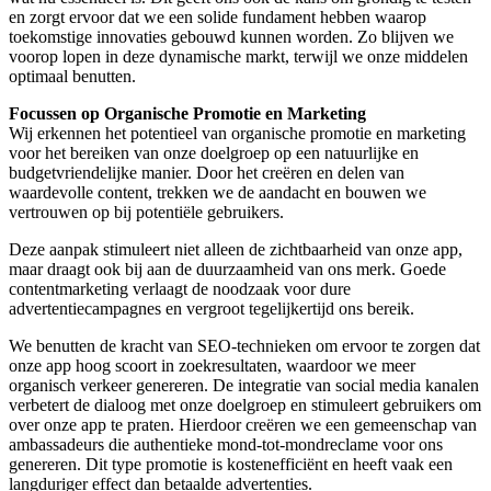
en zorgt ervoor dat we een solide fundament hebben waarop
toekomstige innovaties gebouwd kunnen worden. Zo blijven we
voorop lopen in deze dynamische markt, terwijl we onze middelen
optimaal benutten.
Focussen op Organische Promotie en Marketing
Wij erkennen het potentieel van organische promotie en marketing
voor het bereiken van onze doelgroep op een natuurlijke en
budgetvriendelijke manier. Door het creëren en delen van
waardevolle content, trekken we de aandacht en bouwen we
vertrouwen op bij potentiële gebruikers.
Deze aanpak stimuleert niet alleen de zichtbaarheid van onze app,
maar draagt ook bij aan de duurzaamheid van ons merk. Goede
contentmarketing verlaagt de noodzaak voor dure
advertentiecampagnes en vergroot tegelijkertijd ons bereik.
We benutten de kracht van SEO-technieken om ervoor te zorgen dat
onze app hoog scoort in zoekresultaten, waardoor we meer
organisch verkeer genereren. De integratie van social media kanalen
verbetert de dialoog met onze doelgroep en stimuleert gebruikers om
over onze app te praten. Hierdoor creëren we een gemeenschap van
ambassadeurs die authentieke mond-tot-mondreclame voor ons
genereren. Dit type promotie is kostenefficiënt en heeft vaak een
langduriger effect dan betaalde advertenties.