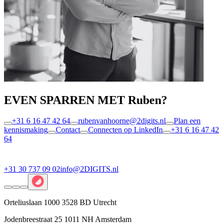
EVEN SPARREN MET Ruben?
+31 6 16 47 42 64
rubenvanhoorne@2digits.nl
Plan een
kennismaking
Contact
Connecten op LinkedIn
+31 6 16 47 42
64
+31 30 737 09 02
info@2DIGITS.nl
Orteliuslaan 1000 3528 BD Utrecht
Jodenbreestraat 25 1011 NH Amsterdam