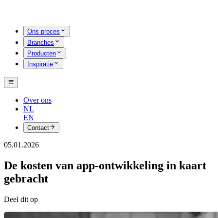
Ons proces
Branches
Producten
Inspiratie
Over ons
NL
EN
Contact
05.01.2026
De kosten van app-ontwikkeling in kaart
gebracht
Deel dit op