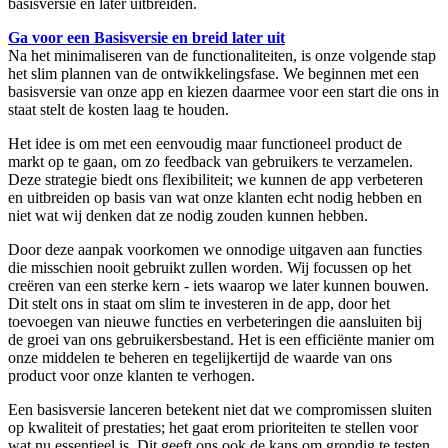
basisversie en later uitbreiden.
Ga voor een Basisversie en breid later uit
Na het minimaliseren van de functionaliteiten, is onze volgende stap
het slim plannen van de ontwikkelingsfase. We beginnen met een
basisversie van onze app en kiezen daarmee voor een start die ons in
staat stelt de kosten laag te houden.
Het idee is om met een eenvoudig maar functioneel product de
markt op te gaan, om zo feedback van gebruikers te verzamelen.
Deze strategie biedt ons flexibiliteit; we kunnen de app verbeteren
en uitbreiden op basis van wat onze klanten echt nodig hebben en
niet wat wij denken dat ze nodig zouden kunnen hebben.
Door deze aanpak voorkomen we onnodige uitgaven aan functies
die misschien nooit gebruikt zullen worden. Wij focussen op het
creëren van een sterke kern - iets waarop we later kunnen bouwen.
Dit stelt ons in staat om slim te investeren in de app, door het
toevoegen van nieuwe functies en verbeteringen die aansluiten bij
de groei van ons gebruikersbestand. Het is een efficiënte manier om
onze middelen te beheren en tegelijkertijd de waarde van ons
product voor onze klanten te verhogen.
Een basisversie lanceren betekent niet dat we compromissen sluiten
op kwaliteit of prestaties; het gaat erom prioriteiten te stellen voor
wat nu essentieel is. Dit geeft ons ook de kans om grondig te testen