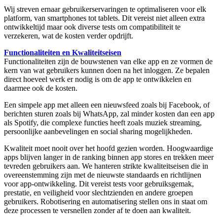
Wij streven ernaar gebruikerservaringen te optimaliseren voor elk
platform, van smartphones tot tablets. Dit vereist niet alleen extra
ontwikkeltijd maar ook diverse tests om compatibiliteit te
verzekeren, wat de kosten verder opdrijft.
Functionaliteiten en Kwaliteitseisen
Functionaliteiten zijn de bouwstenen van elke app en ze vormen de
kern van wat gebruikers kunnen doen na het inloggen. Ze bepalen
direct hoeveel werk er nodig is om de app te ontwikkelen en
daarmee ook de kosten.
Een simpele app met alleen een nieuwsfeed zoals bij Facebook, of
berichten sturen zoals bij WhatsApp, zal minder kosten dan een app
als Spotify, die complexe functies heeft zoals muziek streaming,
persoonlijke aanbevelingen en social sharing mogelijkheden.
Kwaliteit moet nooit over het hoofd gezien worden. Hoogwaardige
apps blijven langer in de ranking binnen app stores en trekken meer
tevreden gebruikers aan. We hanteren strikte kwaliteitseisen die in
overeenstemming zijn met de nieuwste standaards en richtlijnen
voor app-ontwikkeling. Dit vereist tests voor gebruiksgemak,
prestatie, en veiligheid voor slechtzienden en andere groepen
gebruikers. Robotisering en automatisering stellen ons in staat om
deze processen te versnellen zonder af te doen aan kwaliteit.