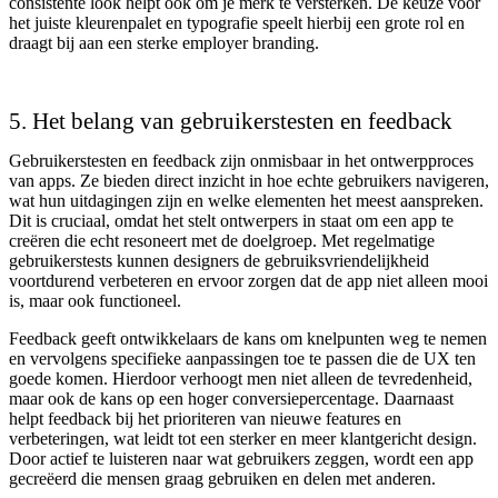
consistente look helpt ook om je merk te versterken. De keuze voor
het juiste kleurenpalet en typografie speelt hierbij een grote rol en
draagt bij aan een sterke employer branding.
5. Het belang van gebruikerstesten en feedback
Gebruikerstesten en feedback zijn onmisbaar in het ontwerpproces
van apps. Ze bieden direct inzicht in hoe echte gebruikers navigeren,
wat hun uitdagingen zijn en welke elementen het meest aanspreken.
Dit is cruciaal, omdat het stelt ontwerpers in staat om een app te
creëren die echt resoneert met de doelgroep. Met regelmatige
gebruikerstests kunnen designers de gebruiksvriendelijkheid
voortdurend verbeteren en ervoor zorgen dat de app niet alleen mooi
is, maar ook functioneel.
Feedback geeft ontwikkelaars de kans om knelpunten weg te nemen
en vervolgens specifieke aanpassingen toe te passen die de UX ten
goede komen. Hierdoor verhoogt men niet alleen de tevredenheid,
maar ook de kans op een hoger conversiepercentage. Daarnaast
helpt feedback bij het prioriteren van nieuwe features en
verbeteringen, wat leidt tot een sterker en meer klantgericht design.
Door actief te luisteren naar wat gebruikers zeggen, wordt een app
gecreëerd die mensen graag gebruiken en delen met anderen.