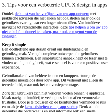
3. Tips voor een verbeterde UI/UX design in apps
Ontdek
de kunst van het verfijnen van uw app-ontwerp
met
praktische adviezen die niet alleen het oog strelen maar ook de
gebruikerservaring naar een hoger niveau tillen. Van intuïtieve
navigatie tot razendsnelle interacties, deze
tips helpen u om uw app
niet enkel functioneel te maken, maar ook een genot voor de
zintuigen
.
Keep it simple
Een doeltreffend app design draait om duidelijkheid en
gebruiksgemak. Vermijd complexe ontwerpen die gebruikers
kunnen afschrikken. Een simplistische aanpak helpt de lezer snel te
vinden wat hij nodig heeft, wat essentieel is voor een positieve user
experience.
Gebruikmakend van heldere iconen en knoppen, stuur je de
gebruiker moeiteloos door jouw app. Dit verhoogt niet alleen de
tevredenheid, maar ook het conversiepercentage.
Zorg dat gebruikers zich niet verloren voelen binnen je applicatie.
Maak navigatie intuïtief; te veel opties leiden af en veroorzaken
frustratie. Door je te focussen op de kernfuncties verminder je ruis
en maak je de
kernactiviteiten van je app sterker
. Denk aan de
gebruiker die onderweg is en snel informatie wil; een snelle