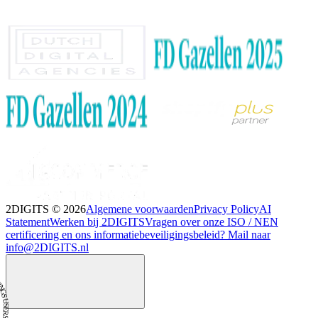
2DIGITS ©
2026
Algemene voorwaarden
Privacy Policy
AI
Statement
Werken bij 2DIGITS
Vragen over onze ISO / NEN
certificering en ons informatiebeveiligingsbeleid? Mail naar
info@2DIGITS.nl
OVE TO USE