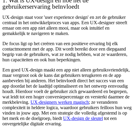
1. Wat is UX-design en hoe het de
gebruikerservaring beïnvloedt
UX-design staat voor 'user experience design' en zet de gebruiker
centraal in het ontwikkelproces van apps. Een UX-designer streeft
ernaar om een app niet alleen mooi, maar ook intuïtief en
gemakkelijk te navigeren te maken.
De focus ligt op het creëren van een positieve ervaring bij elk
contactmoment met de app. Dit wordt bereikt door een diepgaand
begrip van de gebruikers, wat ze nodig hebben, wat ze waarderen,
hun capaciteiten en ook hun beperkingen.
Een goed UX-design maakt een app niet alleen gebruiksvriendelijk,
maar vergroot ook de kans dat gebruikers terugkeren en de app
aanbevelen bij anderen. Het beïnvloedt direct het succes van een
app doordat het de laadtijd optimaliseert en het ontwerp eenvoudig
houdt. Hierdoor voelt de gebruiker zich gewaardeerd en begrepen,
wat leidt tot een hoger conversiepercentage en versterkt daarmee de
merkbeleving.
UX-designers werken magisch
; ze veranderen
complexiteit in heldere logica, waardoor gebruikers feilloos hun weg
vinden in jouw app. Met een strategie die volledig afgestemd is op
het merk en de doelgroep, biedt
UX-design de sleutel
tot een
onvergetelijke digitale ervaring.