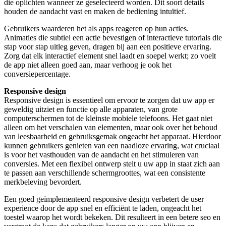
die oplichten wanneer ze geselecteerd worden. Dit soort details
houden de aandacht vast en maken de bediening intuïtief.
Gebruikers waarderen het als apps reageren op hun acties.
Animaties die subtiel een actie bevestigen of interactieve tutorials die
stap voor stap uitleg geven, dragen bij aan een positieve ervaring.
Zorg dat elk interactief element snel laadt en soepel werkt; zo voelt
de app niet alleen goed aan, maar verhoog je ook het
conversiepercentage.
Responsive design
Responsive design is essentieel om ervoor te zorgen dat uw app er
geweldig uitziet en functie op alle apparaten, van grote
computerschermen tot de kleinste mobiele telefoons. Het gaat niet
alleen om het verschalen van elementen, maar ook over het behoud
van leesbaarheid en gebruiksgemak ongeacht het apparaat. Hierdoor
kunnen gebruikers genieten van een naadloze ervaring, wat cruciaal
is voor het vasthouden van de aandacht en het stimuleren van
conversies. Met een flexibel ontwerp stelt u uw app in staat zich aan
te passen aan verschillende schermgroottes, wat een consistente
merkbeleving bevordert.
Een goed geïmplementeerd responsive design verbetert de user
experience door de app snel en efficiënt te laden, ongeacht het
toestel waarop het wordt bekeken. Dit resulteert in een betere seo en