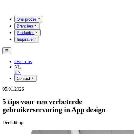
Ons proces
Branches
Producten
Inspiratie
Over ons
NL
EN
Contact
05.01.2026
5 tips voor een verbeterde
gebruikerservaring in App design
Deel dit op