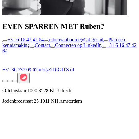
EVEN SPARREN MET Ruben?
+31 6 16 47 42 64
rubenvanhoorne@2digits.nl
Plan een
kennismaking
Contact
Connecten op LinkedIn
+31 6 16 47 42
64
+31 30 737 09 02
info@2DIGITS.nl
Orteliuslaan 1000 3528 BD Utrecht
Jodenbreestraat 25 1011 NH Amsterdam