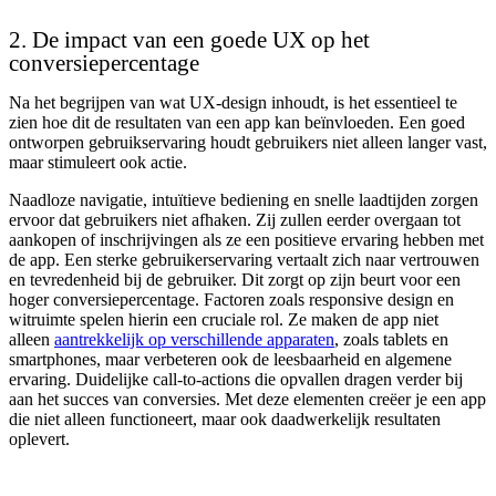
2. De impact van een goede UX op het
conversiepercentage
Na het begrijpen van wat UX-design inhoudt, is het essentieel te
zien hoe dit de resultaten van een app kan beïnvloeden. Een goed
ontworpen gebruikservaring houdt gebruikers niet alleen langer vast,
maar stimuleert ook actie.
Naadloze navigatie, intuïtieve bediening en snelle laadtijden zorgen
ervoor dat gebruikers niet afhaken. Zij zullen eerder overgaan tot
aankopen of inschrijvingen als ze een positieve ervaring hebben met
de app. Een sterke gebruikerservaring vertaalt zich naar vertrouwen
en tevredenheid bij de gebruiker. Dit zorgt op zijn beurt voor een
hoger conversiepercentage. Factoren zoals responsive design en
witruimte spelen hierin een cruciale rol. Ze maken de app niet
alleen
aantrekkelijk op verschillende apparaten
, zoals tablets en
smartphones, maar verbeteren ook de leesbaarheid en algemene
ervaring. Duidelijke call-to-actions die opvallen dragen verder bij
aan het succes van conversies. Met deze elementen creëer je een app
die niet alleen functioneert, maar ook daadwerkelijk resultaten
oplevert.