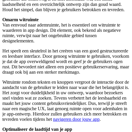
laadsnelheid en een overzichtelijk ontwerp zijn dan goud waard.
Houd het simpel, dan blijven je gebruikers betrokken en tevreden.
Omarm witruimte
Van eenvoud naar ademruimte, het is essentieel om witruimte te
waarderen in app design. Dit element, ook bekend als negatieve
ruimte, verwijst naar het ongebruikte gebied tussen
designelementen.
Het speelt een sleutelrol in het creëren van een goed gestructureerde
en leesbare interface. Door genoeg witruimte te gebruiken, voorkom
je dat de app overweldigend wordt en geef je de gebruikers ogen
rust. Dit bevordert niet alleen een positieve gebruikerservaring, maar
draagt ook bij aan een sterker merkimago.
Witruimte rondom teksten en knoppen vergroot de interactie door de
aandacht van de gebruiker te leiden naar waar die het belangrijkst is.
Het zorgt voor duidelijkheid in uw ontwerp, waardoor bezoekers
snel vinden wat ze zoeken. Tevens verbetert het de leesbaarheid en
maakt het jouw content gebruiksvriendelijker. Dus, terwijl je streeft
naar een magische UX, laat genoeg ruimte open voor ademhalen in
je app-ontwerp. Hierdoor zullen gebruikers zich meer betrokken en
tevreden voelen tijdens het
navigeren door jouw app
.
Optimaliseer de laadtijd van je app