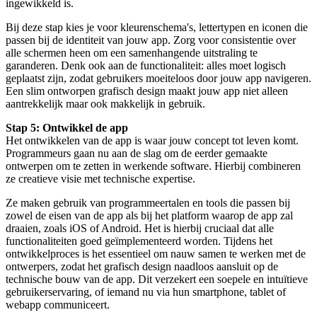
ingewikkeld is.
Bij deze stap kies je voor kleurenschema's, lettertypen en iconen die
passen bij de identiteit van jouw app. Zorg voor consistentie over
alle schermen heen om een samenhangende uitstraling te
garanderen. Denk ook aan de functionaliteit: alles moet logisch
geplaatst zijn, zodat gebruikers moeiteloos door jouw app navigeren.
Een slim ontworpen grafisch design maakt jouw app niet alleen
aantrekkelijk maar ook makkelijk in gebruik.
Stap 5: Ontwikkel de app
Het ontwikkelen van de app is waar jouw concept tot leven komt.
Programmeurs gaan nu aan de slag om de eerder gemaakte
ontwerpen om te zetten in werkende software. Hierbij combineren
ze creatieve visie met technische expertise.
Ze maken gebruik van programmeertalen en tools die passen bij
zowel de eisen van de app als bij het platform waarop de app zal
draaien, zoals iOS of Android. Het is hierbij cruciaal dat alle
functionaliteiten goed geïmplementeerd worden. Tijdens het
ontwikkelproces is het essentieel om nauw samen te werken met de
ontwerpers, zodat het grafisch design naadloos aansluit op de
technische bouw van de app. Dit verzekert een soepele en intuïtieve
gebruikerservaring, of iemand nu via hun smartphone, tablet of
webapp communiceert.