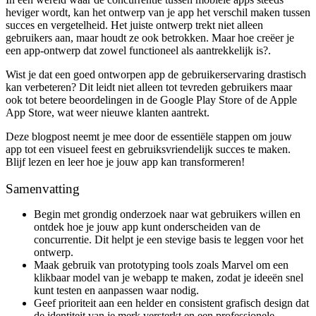
heviger wordt, kan het ontwerp van je app het verschil maken tussen
succes en vergetelheid. Het juiste ontwerp trekt niet alleen
gebruikers aan, maar houdt ze ook betrokken. Maar hoe creëer je
een app-ontwerp dat zowel functioneel als aantrekkelijk is?.
Wist je dat een goed ontworpen app de gebruikerservaring drastisch
kan verbeteren? Dit leidt niet alleen tot tevreden gebruikers maar
ook tot betere beoordelingen in de Google Play Store of de Apple
App Store, wat weer nieuwe klanten aantrekt.
Deze blogpost neemt je mee door de essentiële stappen om jouw
app tot een visueel feest en gebruiksvriendelijk succes te maken.
Blijf lezen en leer hoe je jouw app kan transformeren!
Samenvatting
Begin met grondig onderzoek naar wat gebruikers willen en
ontdek hoe je jouw app kunt onderscheiden van de
concurrentie. Dit helpt je een stevige basis te leggen voor het
ontwerp.
Maak gebruik van prototyping tools zoals Marvel om een
klikbaar model van je webapp te maken, zodat je ideeën snel
kunt testen en aanpassen waar nodig.
Geef prioriteit aan een helder en consistent grafisch design dat
de identiteit van je merk versterkt en een professionele