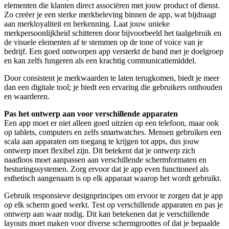
elementen die klanten direct associëren met jouw product of dienst.
Zo creëer je een sterke merkbeleving binnen de app, wat bijdraagt
aan merkloyaliteit en herkenning. Laat jouw unieke
merkpersoonlijkheid schitteren door bijvoorbeeld het taalgebruik en
de visuele elementen af te stemmen op de tone of voice van je
bedrijf. Een goed ontworpen app versterkt de band met je doelgroep
en kan zelfs fungeren als een krachtig communicatiemiddel.
Door consistent je merkwaarden te laten terugkomen, biedt je meer
dan een digitale tool; je biedt een ervaring die gebruikers onthouden
en waarderen.
Pas het ontwerp aan voor verschillende apparaten
Een app moet er niet alleen goed uitzien op een telefoon, maar ook
op tablets, computers en zelfs smartwatches. Mensen gebruiken een
scala aan apparaten om toegang te krijgen tot apps, dus jouw
ontwerp moet flexibel zijn. Dit betekent dat je ontwerp zich
naadloos moet aanpassen aan verschillende schermformaten en
besturingssystemen. Zorg ervoor dat je app even functioneel als
esthetisch aangenaam is op elk apparaat waarop het wordt gebruikt.
Gebruik responsieve designprincipes om ervoor te zorgen dat je app
op elk scherm goed werkt. Test op verschillende apparaten en pas je
ontwerp aan waar nodig. Dit kan betekenen dat je verschillende
layouts moet maken voor diverse schermgroottes of dat je bepaalde