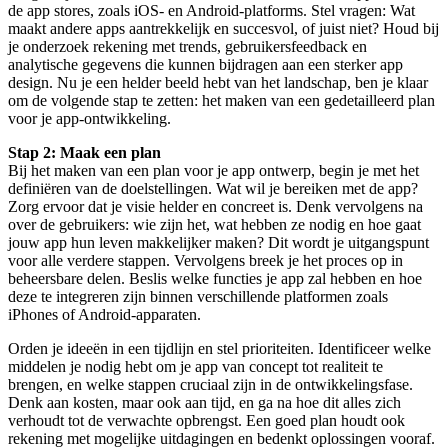
de app stores, zoals iOS- en Android-platforms. Stel vragen: Wat
maakt andere apps aantrekkelijk en succesvol, of juist niet? Houd bij
je onderzoek rekening met trends, gebruikersfeedback en
analytische gegevens die kunnen bijdragen aan een sterker app
design. Nu je een helder beeld hebt van het landschap, ben je klaar
om de volgende stap te zetten: het maken van een gedetailleerd plan
voor je app-ontwikkeling.
Stap 2: Maak een plan
Bij het maken van een plan voor je app ontwerp, begin je met het
definiëren van de doelstellingen. Wat wil je bereiken met de app?
Zorg ervoor dat je visie helder en concreet is. Denk vervolgens na
over de gebruikers: wie zijn het, wat hebben ze nodig en hoe gaat
jouw app hun leven makkelijker maken? Dit wordt je uitgangspunt
voor alle verdere stappen. Vervolgens breek je het proces op in
beheersbare delen. Beslis welke functies je app zal hebben en hoe
deze te integreren zijn binnen verschillende platformen zoals
iPhones of Android-apparaten.
Orden je ideeën in een tijdlijn en stel prioriteiten. Identificeer welke
middelen je nodig hebt om je app van concept tot realiteit te
brengen, en welke stappen cruciaal zijn in de ontwikkelingsfase.
Denk aan kosten, maar ook aan tijd, en ga na hoe dit alles zich
verhoudt tot de verwachte opbrengst. Een goed plan houdt ook
rekening met mogelijke uitdagingen en bedenkt oplossingen vooraf.