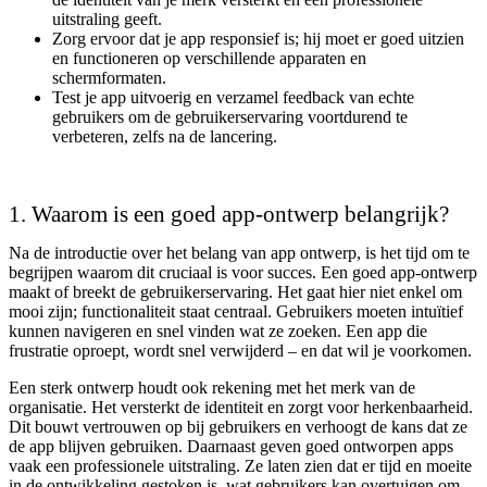
uitstraling geeft.
Zorg ervoor dat je app responsief is; hij moet er goed uitzien
en functioneren op verschillende apparaten en
schermformaten.
Test je app uitvoerig en verzamel feedback van echte
gebruikers om de gebruikerservaring voortdurend te
verbeteren, zelfs na de lancering.
1. Waarom is een goed app-ontwerp belangrijk?
Na de introductie over het belang van app ontwerp, is het tijd om te
begrijpen waarom dit cruciaal is voor succes. Een goed app-ontwerp
maakt of breekt de gebruikerservaring. Het gaat hier niet enkel om
mooi zijn; functionaliteit staat centraal. Gebruikers moeten intuïtief
kunnen navigeren en snel vinden wat ze zoeken. Een app die
frustratie oproept, wordt snel verwijderd – en dat wil je voorkomen.
Een sterk ontwerp houdt ook rekening met het merk van de
organisatie. Het versterkt de identiteit en zorgt voor herkenbaarheid.
Dit bouwt vertrouwen op bij gebruikers en verhoogt de kans dat ze
de app blijven gebruiken. Daarnaast geven goed ontworpen apps
vaak een professionele uitstraling. Ze laten zien dat er tijd en moeite
in de ontwikkeling gestoken is, wat gebruikers kan overtuigen om