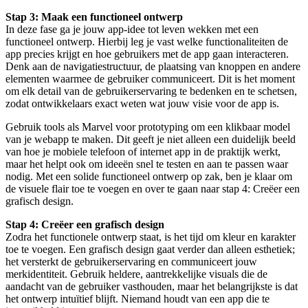
Stap 3: Maak een functioneel ontwerp
In deze fase ga je jouw app-idee tot leven wekken met een
functioneel ontwerp. Hierbij leg je vast welke functionaliteiten de
app precies krijgt en hoe gebruikers met de app gaan interacteren.
Denk aan de navigatiestructuur, de plaatsing van knoppen en andere
elementen waarmee de gebruiker communiceert. Dit is het moment
om elk detail van de gebruikerservaring te bedenken en te schetsen,
zodat ontwikkelaars exact weten wat jouw visie voor de app is.
Gebruik tools als Marvel voor prototyping om een klikbaar model
van je webapp te maken. Dit geeft je niet alleen een duidelijk beeld
van hoe je mobiele telefoon of internet app in de praktijk werkt,
maar het helpt ook om ideeën snel te testen en aan te passen waar
nodig. Met een solide functioneel ontwerp op zak, ben je klaar om
de visuele flair toe te voegen en over te gaan naar stap 4: Creëer een
grafisch design.
Stap 4: Creëer een grafisch design
Zodra het functionele ontwerp staat, is het tijd om kleur en karakter
toe te voegen. Een grafisch design gaat verder dan alleen esthetiek;
het versterkt de gebruikerservaring en communiceert jouw
merkidentiteit. Gebruik heldere, aantrekkelijke visuals die de
aandacht van de gebruiker vasthouden, maar het belangrijkste is dat
het ontwerp intuïtief blijft. Niemand houdt van een app die te