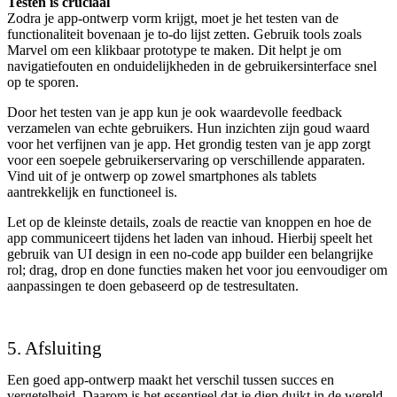
Testen is cruciaal
Zodra je app-ontwerp vorm krijgt, moet je het testen van de
functionaliteit bovenaan je to-do lijst zetten. Gebruik tools zoals
Marvel om een klikbaar prototype te maken. Dit helpt je om
navigatiefouten en onduidelijkheden in de gebruikersinterface snel
op te sporen.
Door het testen van je app kun je ook waardevolle feedback
verzamelen van echte gebruikers. Hun inzichten zijn goud waard
voor het verfijnen van je app. Het grondig testen van je app zorgt
voor een soepele gebruikerservaring op verschillende apparaten.
Vind uit of je ontwerp op zowel smartphones als tablets
aantrekkelijk en functioneel is.
Let op de kleinste details, zoals de reactie van knoppen en hoe de
app communiceert tijdens het laden van inhoud. Hierbij speelt het
gebruik van UI design in een no-code app builder een belangrijke
rol; drag, drop en done functies maken het voor jou eenvoudiger om
aanpassingen te doen gebaseerd op de testresultaten.
5. Afsluiting
Een goed app-ontwerp maakt het verschil tussen succes en
vergetelheid. Daarom is het essentieel dat je diep duikt in de wereld