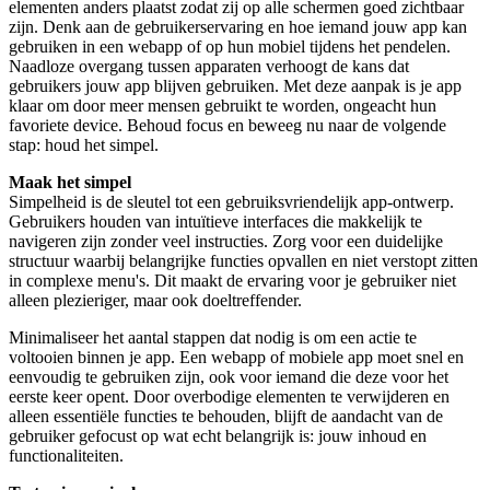
elementen anders plaatst zodat zij op alle schermen goed zichtbaar
zijn. Denk aan de gebruikerservaring en hoe iemand jouw app kan
gebruiken in een webapp of op hun mobiel tijdens het pendelen.
Naadloze overgang tussen apparaten verhoogt de kans dat
gebruikers jouw app blijven gebruiken. Met deze aanpak is je app
klaar om door meer mensen gebruikt te worden, ongeacht hun
favoriete device. Behoud focus en beweeg nu naar de volgende
stap: houd het simpel.
Maak het simpel
Simpelheid is de sleutel tot een gebruiksvriendelijk app-ontwerp.
Gebruikers houden van intuïtieve interfaces die makkelijk te
navigeren zijn zonder veel instructies. Zorg voor een duidelijke
structuur waarbij belangrijke functies opvallen en niet verstopt zitten
in complexe menu's. Dit maakt de ervaring voor je gebruiker niet
alleen plezieriger, maar ook doeltreffender.
Minimaliseer het aantal stappen dat nodig is om een actie te
voltooien binnen je app. Een webapp of mobiele app moet snel en
eenvoudig te gebruiken zijn, ook voor iemand die deze voor het
eerste keer opent. Door overbodige elementen te verwijderen en
alleen essentiële functies te behouden, blijft de aandacht van de
gebruiker gefocust op wat echt belangrijk is: jouw inhoud en
functionaliteiten.