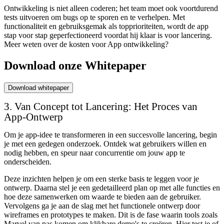
Ontwikkeling is niet alleen coderen; het team moet ook voortdurend
tests uitvoeren om bugs op te sporen en te verhelpen. Met
functionaliteit en gebruiksgemak als topprioriteiten, wordt de app
stap voor stap geperfectioneerd voordat hij klaar is voor lancering.
Meer weten over de kosten voor App ontwikkeling?
Download onze Whitepaper
Download whitepaper
3. Van Concept tot Lancering: Het Proces van
App-Ontwerp
Om je app-idee te transformeren in een succesvolle lancering, begin
je met een gedegen onderzoek. Ontdek wat gebruikers willen en
nodig hebben, en speur naar concurrentie om jouw app te
onderscheiden.
Deze inzichten helpen je om een sterke basis te leggen voor je
ontwerp. Daarna stel je een gedetailleerd plan op met alle functies en
hoe deze samenwerken om waarde te bieden aan de gebruiker.
Vervolgens ga je aan de slag met het functionele ontwerp door
wireframes en prototypes te maken. Dit is de fase waarin tools zoals
Marvel van pas komen om klikbare demo's te creëren. Hier test je of