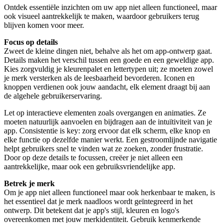
Ontdek essentiële inzichten om uw app niet alleen functioneel, maar
ook visueel aantrekkelijk te maken, waardoor gebruikers terug
blijven komen voor meer.
Focus op details
Zweet de kleine dingen niet, behalve als het om app-ontwerp gaat.
Details maken het verschil tussen een goede en een geweldige app.
Kies zorgvuldig je kleurenpalet en lettertypen uit; ze moeten zowel
je merk versterken als de leesbaarheid bevorderen. Iconen en
knoppen verdienen ook jouw aandacht, elk element draagt bij aan
de algehele gebruikerservaring.
Let op interactieve elementen zoals overgangen en animaties. Ze
moeten natuurlijk aanvoelen en bijdragen aan de intuïtiviteit van je
app. Consistentie is key: zorg ervoor dat elk scherm, elke knop en
elke functie op dezelfde manier werkt. Een gestroomlijnde navigatie
helpt gebruikers snel te vinden wat ze zoeken, zonder frustratie.
Door op deze details te focussen, creëer je niet alleen een
aantrekkelijke, maar ook een gebruiksvriendelijke app.
Betrek je merk
Om je app niet alleen functioneel maar ook herkenbaar te maken, is
het essentieel dat je merk naadloos wordt geïntegreerd in het
ontwerp. Dit betekent dat je app's stijl, kleuren en logo's
overeenkomen met jouw merkidentiteit. Gebruik kenmerkende