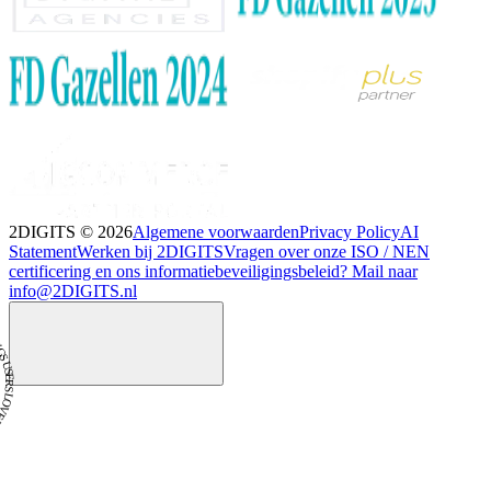
2DIGITS ©
2026
Algemene voorwaarden
Privacy Policy
AI
Statement
Werken bij 2DIGITS
Vragen over onze ISO / NEN
certificering en ons informatiebeveiligingsbeleid? Mail naar
info@2DIGITS.nl
 TO USE