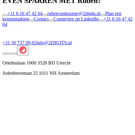
EVEN SPARREN MET Ruben?
+31 6 16 47 42 64
rubenvanhoorne@2digits.nl
Plan een
kennismaking
Contact
Connecten op LinkedIn
+31 6 16 47 42
64
+31 30 737 09 02
info@2DIGITS.nl
Orteliuslaan 1000 3528 BD Utrecht
Jodenbreestraat 25 1011 NH Amsterdam