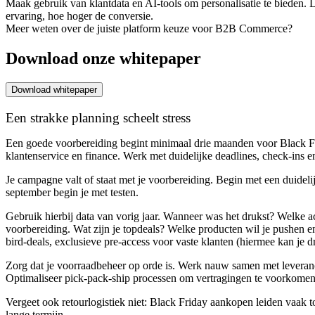
Maak gebruik van klantdata en AI-tools om personalisatie te bieden.
ervaring, hoe hoger de conversie.
Meer weten over de juiste platform keuze voor B2B Commerce?
Download onze whitepaper
Download whitepaper
Een strakke planning scheelt stress
Een goede voorbereiding begint minimaal drie maanden voor Black Frid
klantenservice en finance. Werk met duidelijke deadlines, check-ins e
Je campagne valt of staat met je voorbereiding. Begin met een duideli
september begin je met testen.
Gebruik hierbij data van vorig jaar. Wanneer was het drukst? Welke a
voorbereiding. Wat zijn je topdeals? Welke producten wil je pushen
bird-deals, exclusieve pre-access voor vaste klanten (hiermee kan je d
Zorg dat je voorraadbeheer op orde is. Werk nauw samen met leverancie
Optimaliseer pick-pack-ship processen om vertragingen te voorkomen
Vergeet ook retourlogistiek niet: Black Friday aankopen leiden vaak to
lange termijn.