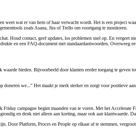
n weet wat er van hem of haar verwacht wordt. Het is een project waar
ementtools zoals Asana, Jira of Trello om voortgang te monitoren.
chat. Houd contact, geef updates, los problemen snel op. En vergeet ni
te drukte en een FAQ-document met standaardantwoorden. Overweeg een t
 ook waarde bieden. Bijvoorbeeld door klanten eerder toegang te geven tot
 doneren we..." Het maakt je merk sterker en zorgt voor positieve aan
ck Friday campagne begint maanden van te voren. Met het Accelerate Fra
st grondig en denk niet alleen aan korting, maar ook aan klantwaarde. Da
jn. Door Platform, Proces en People op elkaar af te stemmen, vergroot 