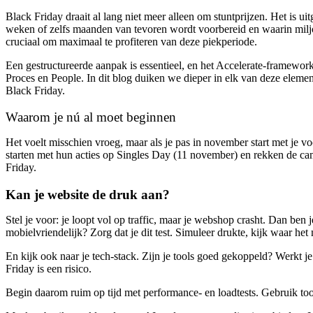
Black Friday draait al lang niet meer alleen om stuntprijzen. Het is u
weken of zelfs maanden van tevoren wordt voorbereid en waarin miljoe
cruciaal om maximaal te profiteren van deze piekperiode.
Een gestructureerde aanpak is essentieel, en het Accelerate-framework 
Proces en People. In dit blog duiken we dieper in elk van deze elementen
Black Friday.
Waarom je nú al moet beginnen
Het voelt misschien vroeg, maar als je pas in november start met je voo
starten met hun acties op Singles Day (11 november) en rekken de ca
Friday.
Kan je website de druk aan?
Stel je voor: je loopt vol op traffic, maar je webshop crasht. Dan ben 
mobielvriendelijk? Zorg dat je dit test. Simuleer drukte, kijk waar het 
En kijk ook naar je tech-stack. Zijn je tools goed gekoppeld? Werkt
Friday is een risico.
Begin daarom ruim op tijd met performance- en loadtests. Gebruik too