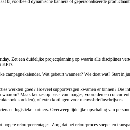
 Laat bijvoorbeeld dynamische banners of gepersonaliseerde productaan
ay. Zet een duidelijke projectplanning op waarin alle disciplines ver
n KPI's.
jke campagnekalender. Wat gebeurt wanneer? Wie doet wat? Start in juni m
cties werkten goed? Hoeveel supportvragen kwamen er binnen? Die info 
 en waarom? Maak keuzes op basis van marges, voorraden en concurrenti
rukte ook spreiden), of extra kortingen voor nieuwsbriefinschrijvers.
rs en logistieke partners. Overweeg tijdelijke opschaling van personeel
.
t hogere retourpercentages. Zorg dat het retourproces soepel en transpa