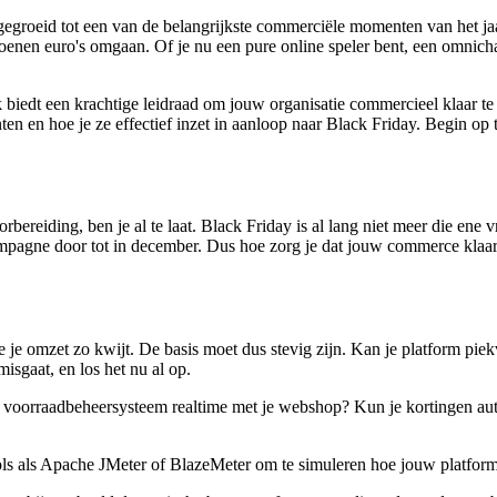
itgegroeid tot een van de belangrijkste commerciële momenten van het ja
nen euro's omgaan. Of je nu een pure online speler bent, een omnichan
biedt een krachtige leidraad om jouw organisatie commercieel klaar te s
 en hoe je ze effectief inzet in aanloop naar Black Friday. Begin op tijd
rbereiding, ben je al te laat. Black Friday is al lang niet meer die ene 
mpagne door tot in december. Dus hoe zorg je dat jouw commerce klaar
je je omzet zo kwijt. De basis moet dus stevig zijn. Kan je platform piek
misgaat, en los het nu al op.
 je voorraadbeheersysteem realtime met je webshop? Kun je kortingen au
ls als Apache JMeter of BlazeMeter om te simuleren hoe jouw platform 