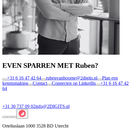
EVEN SPARREN MET Ruben?
+31 6 16 47 42 64
rubenvanhoorne@2digits.nl
Plan een
kennismaking
Contact
Connecten op LinkedIn
+31 6 16 47 42
64
+31 30 737 09 02
info@2DIGITS.nl
Orteliuslaan 1000 3528 BD Utrecht