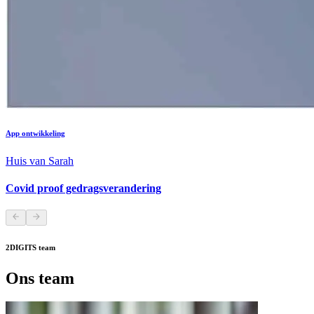
App ontwikkeling
Huis van Sarah
Covid proof gedragsverandering
2DIGITS team
Ons team