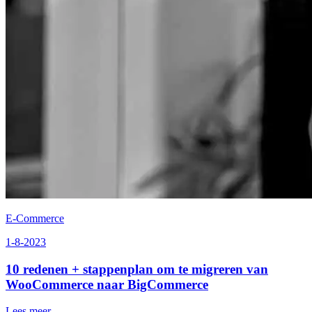
E-Commerce
1-8-2023
10 redenen + stappenplan om te migreren van
WooCommerce naar BigCommerce
Lees meer