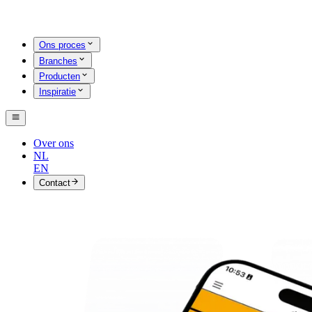
Ons proces
Branches
Producten
Inspiratie
Over ons
NL
EN
Contact