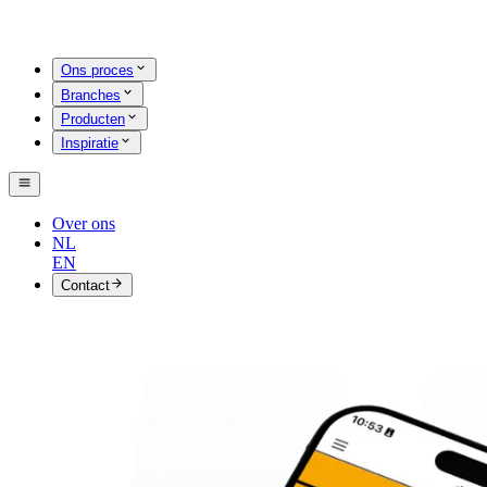
Ons proces
Branches
Producten
Inspiratie
Over ons
NL
EN
Contact