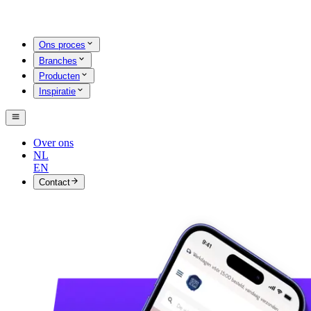
Ons proces
Branches
Producten
Inspiratie
Over ons
NL
EN
Contact